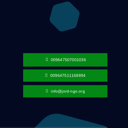
009647507001036
009647511168894
info@jord-ngo.org