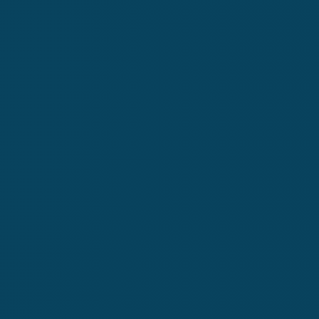
Ski
t
conten