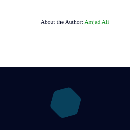
مغلقة
About the Author:
Amjad Ali