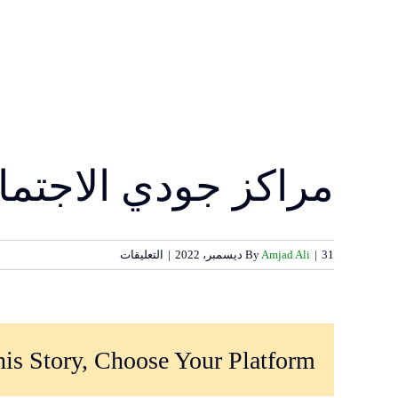
مراكز جودي الاجتماع
على
31 ديسمبر، 2022
|
Amjad Ali
By
|
التعليقات
مراكز
جودي
الاجتماعية
–
دوميز
is Story, Choose Your Platform!
و
داراتو