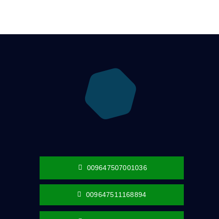
009647507001036
009647511168894