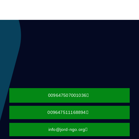
009647507001036
009647511168894
info@jord-ngo.org