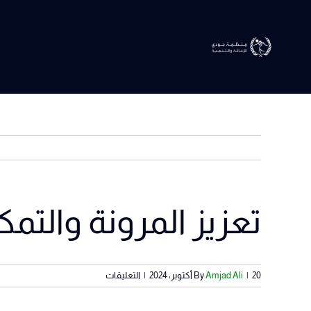
Ski
t
conten
تعزيز المرونة والتم
View
Larger
Image
على
20 أكتوبر، 2024
|
Amjad Ali
By
|
التعليقات
تعزيز
المرونة