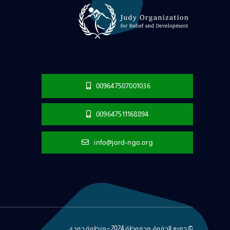
009647507001036
009647511168894
info@jord-ngo.org
© جميع الحقوق محفوظة 2024 – منظمة جودي