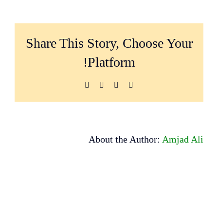
شبكة
أهالي
المفقودين
1
Share This Story, Choose Your
مغلقة
Platform!
Pinterest
LinkedIn
Facebook
X
About the Author:
Amjad Ali