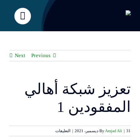
Ski
t
conten
Next
Previous
تعزيز شبكة أهالي
View
Larger
Image
المفقودين 1
على
31 ديسمبر، 2021
|
Amjad Ali
By
|
التعليقات
تعزيز