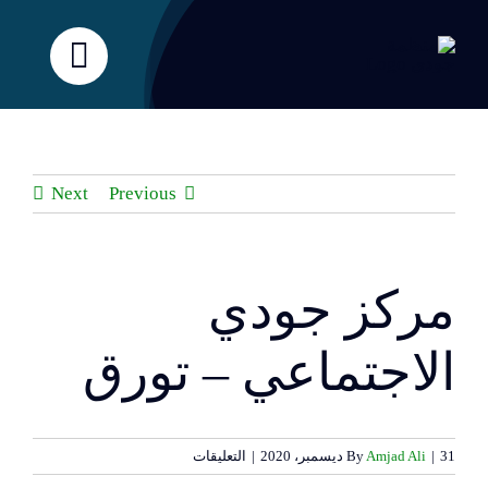
Ski
t
conten
Next
Previous
مركز جودي
View
Larger
Image
الاجتماعي – تورق
على
31 ديسمبر، 2020
|
Amjad Ali
By
|
التعليقات
مركز